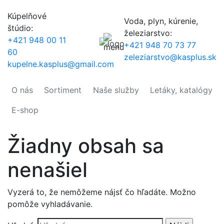
Kúpelňové
Voda, plyn, kúrenie,
štúdio:
železiarstvo:
+421 948 00 11
+421 948 70 73 77
60
zeleziarstvo@kasplus.sk
kupelne.kasplus@gmail.com
O nás
Sortiment
Naše služby
Letáky, katalógy
E-shop
Žiadny obsah sa
nenašiel
Vyzerá to, že nemôžeme nájsť čo hľadáte. Možno
pomôže vyhladávanie.